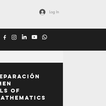
Log In
reparación
men
ls of
Mathematics