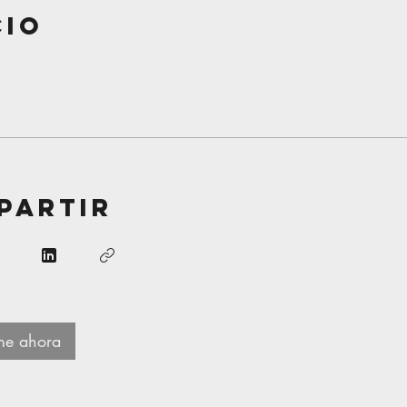
cio
partir
rme ahora