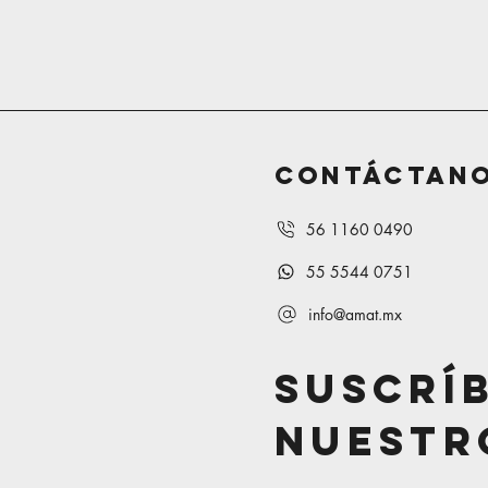
Contáctan
56 1160 0490
55 5544 0751
info@amat.mx
Suscrí
Nuestr