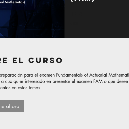
135
135 días
días
re el curso
 preparación para el examen Fundamentals of Actuarial Mathemat
o a cualquier interesado en presentar el examen FAM o que desee
entos en estos temas.
rme ahora