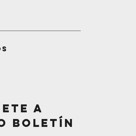
os
bete a
o Boletín