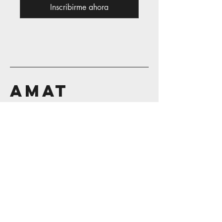
Inscribirme ahora
AMAT
Contáctanos
56 1160 0490
55 5544 0751
info@amat.mx
Suscríbete a