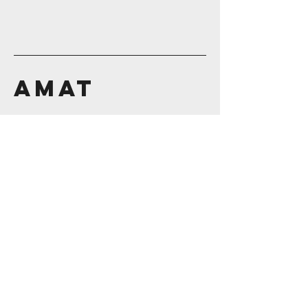
AMAT
Contáctanos
56 1160 0490
55 5544 0751
info@amat.mx
Suscríbete a
Nuestro