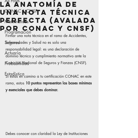
All Posts
La anatomía de
una Nota Técnica
CONAC | CNSF
perfecta (avalada
Matemáticas
por CONAC y CNSF)
Programación
Firmar una nota técnica en el ramo de Accidentes, 
Seguros
Enfermedades y Salud no es solo una 
responsabilidad legal: es una declaración de 
Actuaría
dominio técnico y cumplimiento normativo ante la 
Comisión Nacional de Seguros y Fianzas (CNSF).
Probabilidad
Estadística
Si estás en camino a tu certificación CONAC en este 
ramo, estos 
10 puntos representan las bases mínimas 
y esenciales que debes dominar.
Debes conocer con claridad la Ley de Instituciones 