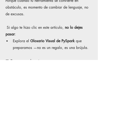
Porque cuando tu herramienta se convierte en 
obstáculo, es momento de cambiar de lenguaje, no 
de excusas.
 Si algo te hizo clic en este artículo, 
no lo dejes 
pasar
:
Explora el 
Glosario Visual de PySpark
 que 
preparamos —no es un regalo, es una brújula.
🗃️ 
Descargar glosario
Y si estás listo para construir soluciones que 
escalen, sabes exactamente cuál es el siguiente 
paso, participa en nuestro curso de 
Procesamiento de datos a gran escala con 
PySpark
¡Ver curso!