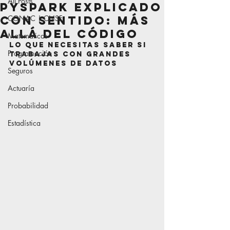
All Posts
PySpark explicado
con sentido: más
CONAC | CNSF
allá del código
Matemáticas
Lo que necesitas saber si 
Programación
trabajas con grandes 
volúmenes de datos
Seguros
Actuaría
Probabilidad
Estadística