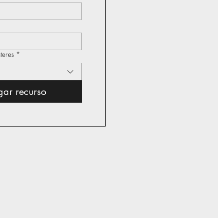
nteres
*
gar recurso