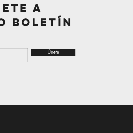
bete a
o Boletín
Únete