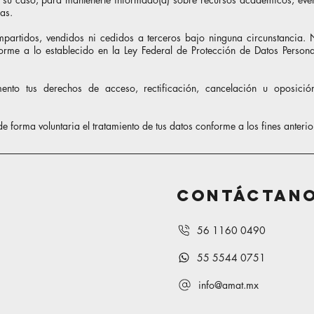
as.
mpartidos, vendidos ni cedidos a terceros bajo ninguna circunstancia.
orme a lo establecido en la Ley Federal de Protección de Datos Personal
ento tus derechos de acceso, rectificación, cancelación u oposic
de forma voluntaria el tratamiento de tus datos conforme a los fines ante
Contáctan
56 1160 0490
55 5544 0751
info@amat.mx