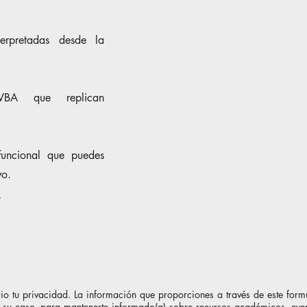
terpretadas desde la
VBA que replican
 funcional que puedes
vo.
l
tu privacidad. La información que proporciones a través de este formul
en su caso, para mantenerte informado(a) sobre recursos académicos, eve