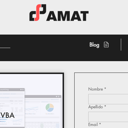
Blog
Nombre
*
Apellido
*
Email
*