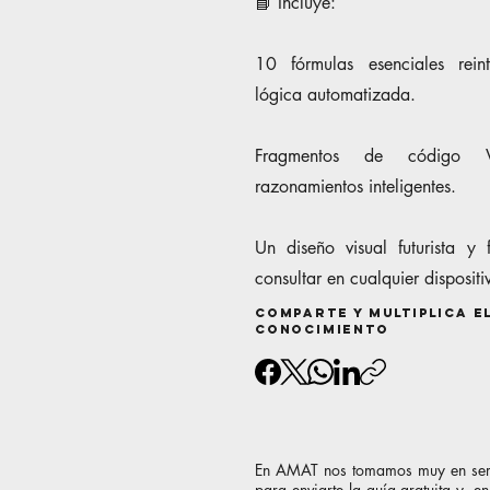
📘 Incluye:
10 fórmulas esenciales rein
lógica automatizada.
Fragmentos de código 
razonamientos inteligentes.
Un diseño visual futurista y
consultar en cualquier dispositi
Comparte y multiplica e
conocimiento
En AMAT nos tomamos muy en serio 
para enviarte la guía gratuita y, 